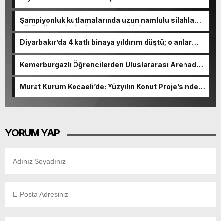
hapis kararı çıktı
Şampiyonluk kutlamalarında uzun namlulu silahla
görüntülenmişti! Diyarbakır Valiliği’nden açıklama
Diyarbakır’da 4 katlı binaya yıldırım düştü; o anlar
kamerada
Kemerburgazlı Öğrencilerden Uluslararası Arenada
Gurur Veren Başarı
Murat Kurum Kocaeli’de: Yüzyılın Konut Proje’sinde
kura çekimi sürüyor
YORUM YAP