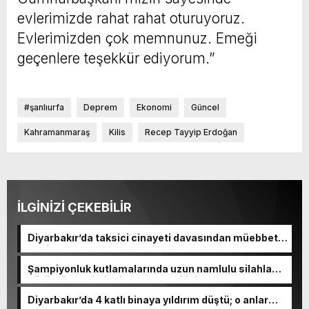
evlerimizde rahat rahat oturuyoruz.
Evlerimizden çok memnunuz. Emeği
geçenlere teşekkür ediyorum.”
#şanlıurfa
Deprem
Ekonomi
Güncel
Kahramanmaraş
Kilis
Recep Tayyip Erdoğan
İLGİNİZİ ÇEKEBİLİR
Diyarbakır’da taksici cinayeti davasından müebbet
hapis kararı çıktı
Şampiyonluk kutlamalarında uzun namlulu silahla
görüntülenmişti! Diyarbakır Valiliği’nden açıklama
Diyarbakır’da 4 katlı binaya yıldırım düştü; o anlar