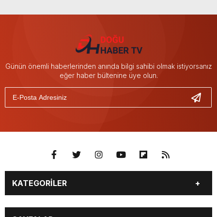
Günün önemli haberlerinden anında bilgi sahibi olmak istiyorsanız
eğer haber bültenine üye olun.
KATEGORİLER
GÜNDEM
SEKTÖR ÖZEL