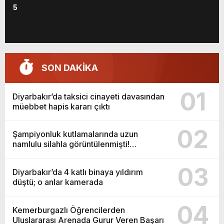
5
SON DAKİKA
01
Diyarbakır’da taksici cinayeti davasından
müebbet hapis kararı çıktı
02
Şampiyonluk kutlamalarında uzun
namlulu silahla görüntülenmişti!
Diyarbakır Valiliği’nden açıklama
03
Diyarbakır’da 4 katlı binaya yıldırım
düştü; o anlar kamerada
04
Kemerburgazlı Öğrencilerden
Uluslararası Arenada Gurur Veren Başarı