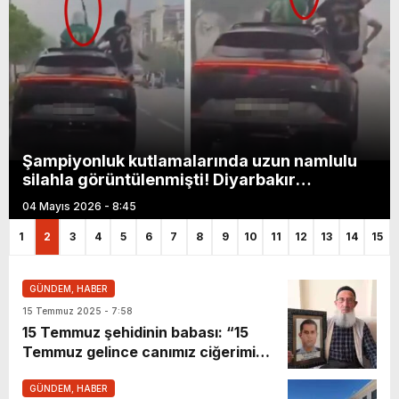
Şampiyonluk kutlamalarında uzun namlulu
silahla görüntülenmişti! Diyarbakır
Valiliği’nden açıklama
04 Mayıs 2026 - 8:45
1
2
3
4
5
6
7
8
9
10
11
12
13
14
15
GÜNDEM, HABER
15 Temmuz 2025 - 7:58
15 Temmuz şehidinin babası: “15
Temmuz gelince canımız ciğerimiz
yanıyor”
GÜNDEM, HABER