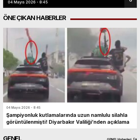
04 Mayıs 2026 - 8:45
04 Ma
ÖNE ÇIKAN HABERLER
04 Mayıs 2026 - 8:45
Şampiyonluk kutlamalarında uzun namlulu silahla
görüntülenmişti! Diyarbakır Valiliği’nden açıklama
GENEL
GENEL Haberleri