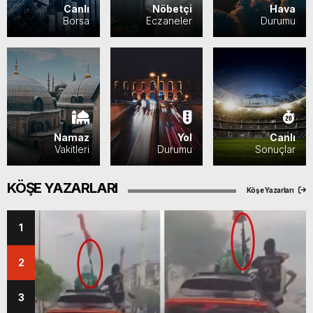
Canlı
Nöbetçi
Hava
Borsa
Eczaneler
Durumu
Namaz
Yol
Canlı
Vakitleri
Durumu
Sonuçlar
KÖŞE YAZARLARI
Köşe Yazarları
1
2
3