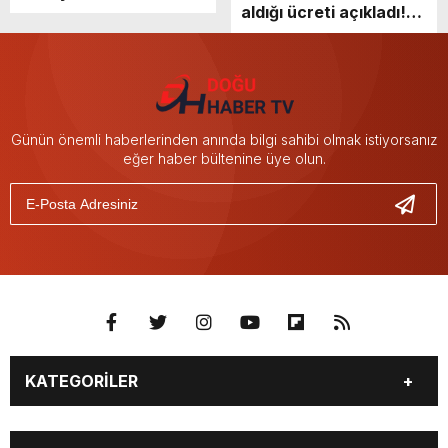
aldığı ücreti açıkladı!
plakalı doğum hediyesi
‘Rol arkadaşıma göre
çok az kazandım’
Günün önemli haberlerinden anında bilgi sahibi olmak istiyorsanız
eğer haber bültenine üye olun.
KATEGORİLER
GÜNDEM
SEKTÖR ÖZEL