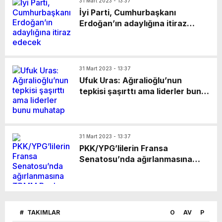
31 Mart 2023 - 13:37
İyi Parti, Cumhurbaşkanı
Erdoğan’ın adaylığına itiraz
edecek
31 Mart 2023 - 13:37
Ufuk Uras: Ağıralioğlu’nun
tepkisi şaşırttı ama liderler bunu
muhatap almadılar
31 Mart 2023 - 13:37
PKK/YPG’lilerin Fransa
Senatosu’nda ağırlanmasına
TBMM Başkanı Mustafa
Şentop’tan tepki
#
TAKIMLAR
O
AV
P