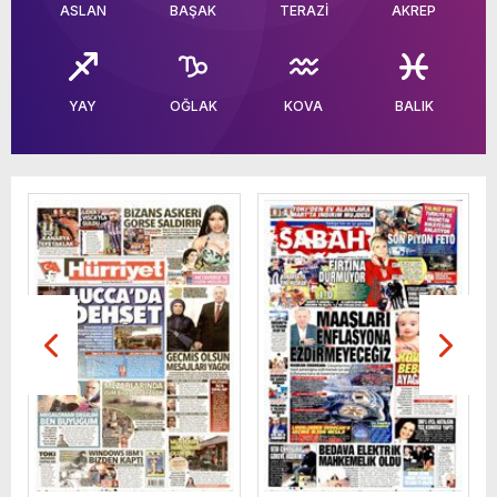
ASLAN
BAŞAK
TERAZİ
AKREP
YAY
OĞLAK
KOVA
BALIK