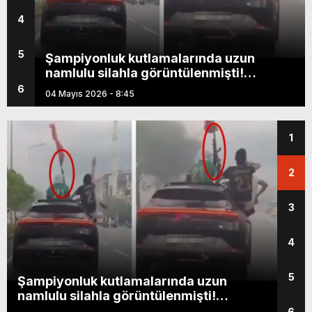
4
5
Şampiyonluk kutlamalarında uzun
namlulu silahla görüntülenmişti!
Diyarbakır Valiliği’nden açıklama
6
04 Mayıs 2026 - 8:45
1
2
3
4
5
Şampiyonluk kutlamalarında uzun
Diya
namlulu silahla görüntülenmişti!
düş
Diyarbakır Valiliği’nden açıklama
6