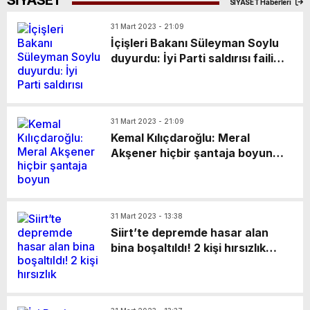
SİYASET
SİYASET Haberleri
31 Mart 2023 - 21:09
İçişleri Bakanı Süleyman Soylu
duyurdu: İyi Parti saldırısı faili
yakalandı
31 Mart 2023 - 21:09
Kemal Kılıçdaroğlu: Meral
Akşener hiçbir şantaja boyun
eğmeyecek bir liderdir
31 Mart 2023 - 13:38
Siirt’te depremde hasar alan
bina boşaltıldı! 2 kişi hırsızlık
yaparken yakalandı